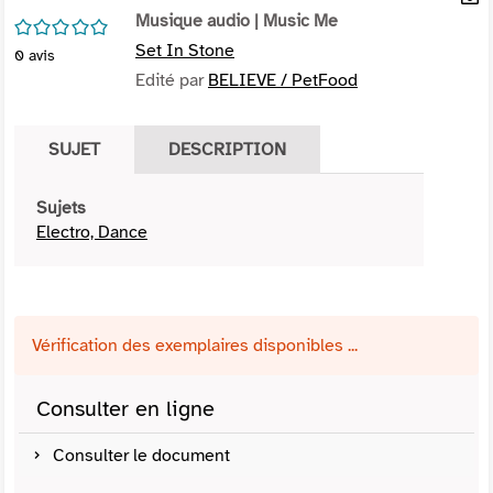
per
Musique audio
| Music Me
En
/5
(Nou
par
Set In Stone
0
avis
fenê
mai
Edité par
BELIEVE / PetFood
SUJET
DESCRIPTION
Sujets
Electro, Dance
Vérification des exemplaires disponibles ...
Consulter en ligne
Consulter le document