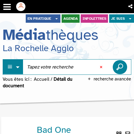
Aller
Aller
Aller
EN PRATIQUE
AGENDA
INFOLETTRES
JE SUIS
au
au
à
Média
thèques
menu
contenu
la
recherche
La Rochelle Agglo
Vous êtes ici :
Accueil
/
Détail du
recherche avancée
document
Bad One
Lie