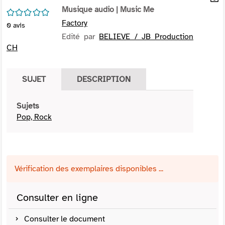
per
Musique audio
| Music Me
En
/5
(Nou
par
Factory
0
avis
fenê
mai
Edité par
BELIEVE / JB Production
CH
SUJET
DESCRIPTION
Sujets
Pop, Rock
Vérification des exemplaires disponibles ...
Consulter en ligne
Consulter le document