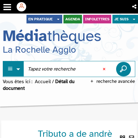
Aller
Aller
Aller
EN PRATIQUE
AGENDA
INFOLETTRES
JE SUIS
au
au
à
Média
thèques
menu
contenu
la
recherche
La Rochelle Agglo
Vous êtes ici :
Accueil
/
Détail du
recherche avancée
document
Tributo a de andrè
Lie