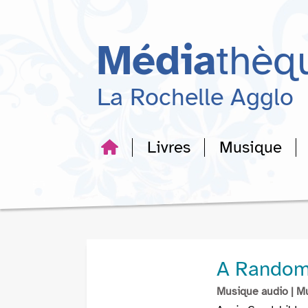
Aller
Aller
Aller
au
au
à
menu
contenu
la
Média
thèq
recherche
La Rochelle Agglo
Livres
Musique
A Random 
Musique audio
| M