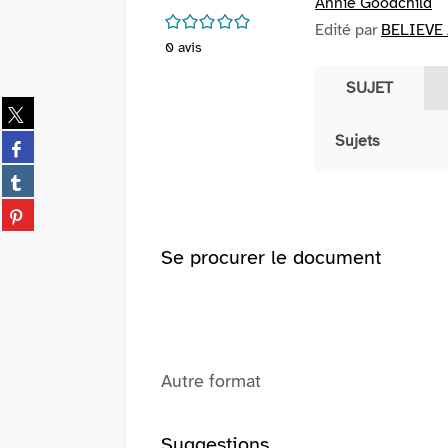
Annie Goodchild
/5
Edité par
BELIEVE 
0
avis
SUJET
Partager
sur
Partager
Sujets
twitter
sur
(Nouvelle
Partager
facebook
fenêtre)
sur
(Nouvelle
Partager
tumblr
fenêtre)
sur
(Nouvelle
pinterest
Se procurer le document
fenêtre)
(Nouvelle
fenêtre)
Autre format
Suggestions