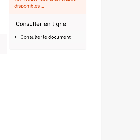
fenêtre)
mail
disponibles ...
Consulter en ligne
Consulter le document