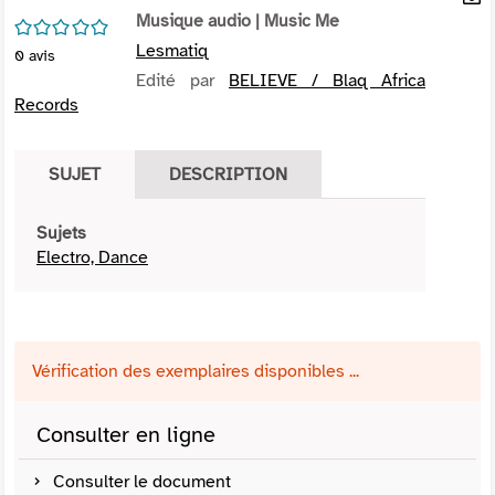
per
Musique audio
| Music Me
En
/5
(Nou
par
Lesmatiq
0
avis
fenê
mai
Edité par
BELIEVE / Blaq Africa
Records
SUJET
DESCRIPTION
Sujets
Electro, Dance
Vérification des exemplaires disponibles ...
Consulter en ligne
Consulter le document