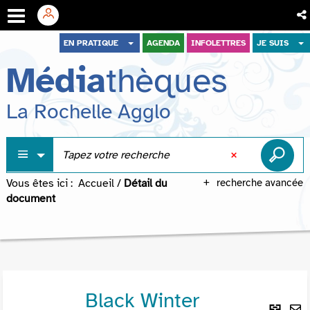
Aller
Aller
Aller
EN PRATIQUE
AGENDA
INFOLETTRES
JE SUIS
au
au
à
Média
thèques
menu
contenu
la
recherche
La Rochelle Agglo
Vous êtes ici :
Accueil
/
Détail du
recherche avancée
document
Black Winter
Lie