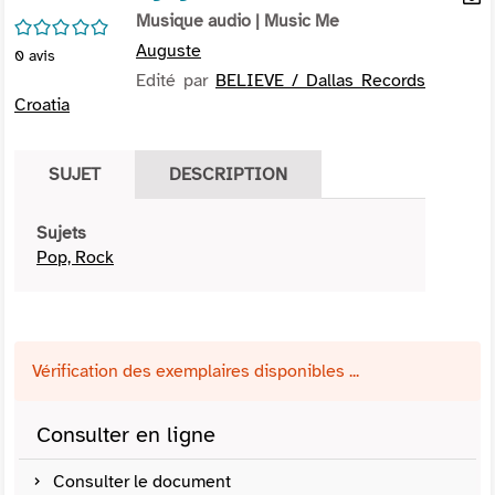
per
Musique audio
| Music Me
En
/5
(Nou
par
Auguste
0
avis
fenê
mai
Edité par
BELIEVE / Dallas Records
Croatia
SUJET
DESCRIPTION
Sujets
Pop, Rock
Vérification des exemplaires disponibles ...
Consulter en ligne
Consulter le document