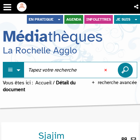
Aller
Aller
Aller
EN PRATIQUE
AGENDA
INFOLETTRES
JE SUIS
au
au
à
Média
thèques
menu
contenu
la
recherche
La Rochelle Agglo
Vous êtes ici :
Accueil
/
Détail du
recherche avancée
document
Sjajim
Lie