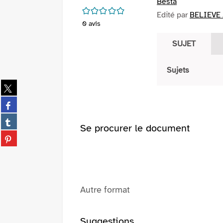
Besta
/5
Edité par
BELIEVE 
0
avis
SUJET
Sujets
Partager
sur
Partager
twitter
sur
(Nouvelle
Partager
facebook
Se procurer le document
fenêtre)
sur
(Nouvelle
Partager
tumblr
fenêtre)
sur
(Nouvelle
pinterest
fenêtre)
(Nouvelle
fenêtre)
Autre format
Suggestions