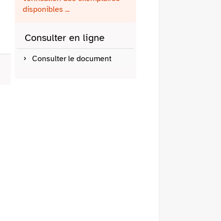
fenêtre)
mail
disponibles ...
Consulter en ligne
Consulter le document