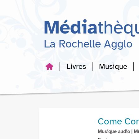
Aller
Aller
Aller
au
au
à
menu
contenu
la
Média
thèq
recherche
La Rochelle Agglo
Livres
Musique
Come Co
Musique audio
| M