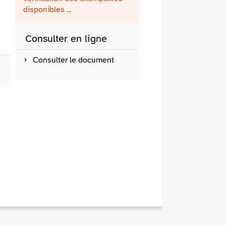
fenêtre)
mail
disponibles ...
Consulter en ligne
Consulter le document