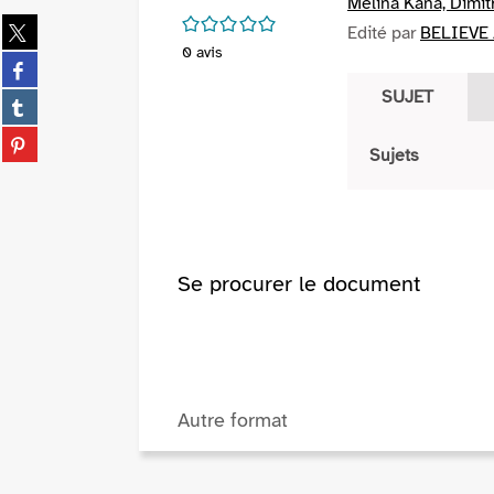
Melina Kana, Dimit
/5
Partager
Edité par
BELIEVE 
sur
0
avis
Partager
twitter
sur
SUJET
(Nouvelle
Partager
facebook
fenêtre)
sur
(Nouvelle
Partager
tumblr
Sujets
fenêtre)
sur
(Nouvelle
pinterest
fenêtre)
(Nouvelle
fenêtre)
Se procurer le document
Autre format