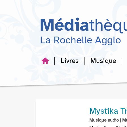
Aller
Aller
Aller
au
au
à
menu
contenu
la
Média
thèq
recherche
La Rochelle Agglo
Livres
Musique
Mystika T
Musique audio
| M