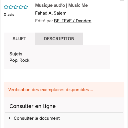
per
Musique audio
| Music Me
En
/5
(Nou
par
Fahad Al Salem
0
avis
fenê
mai
Edité par
BELIEVE / Danden
SUJET
DESCRIPTION
Sujets
Pop, Rock
Vérification des exemplaires disponibles ...
Consulter en ligne
Consulter le document