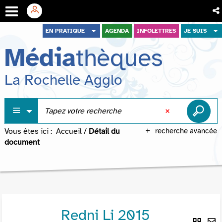
Aller
Aller
Aller
EN PRATIQUE
AGENDA
INFOLETTRES
JE SUIS
au
au
à
Média
thèques
menu
contenu
la
recherche
La Rochelle Agglo
Vous êtes ici :
Accueil
/
Détail du
recherche avancée
document
Redni Li 2015
Lie