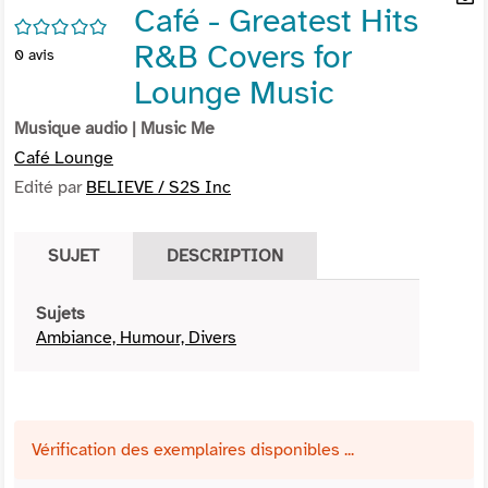
Café - Greatest Hits
per
En
/5
(Nou
par
R&B Covers for
0
avis
fenê
mai
Lounge Music
Musique audio
| Music Me
Café Lounge
Edité par
BELIEVE / S2S Inc
SUJET
DESCRIPTION
Sujets
Ambiance, Humour, Divers
Vérification des exemplaires disponibles ...