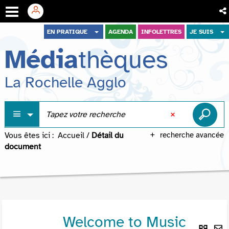
Aller
Aller
Aller
EN PRATIQUE
AGENDA
INFOLETTRES
JE SUIS
au
au
à
Média
thèques
menu
contenu
la
recherche
La Rochelle Agglo
Vous êtes ici :
Accueil
/
Détail du
recherche avancée
document
Welcome to Music
Lie