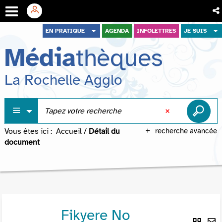
Aller
Aller
Aller
EN PRATIQUE
AGENDA
INFOLETTRES
JE SUIS
au
au
à
Média
thèques
menu
contenu
la
recherche
La Rochelle Agglo
Vous êtes ici :
Accueil
/
Détail du
recherche avancée
document
Fikyere No
Lie