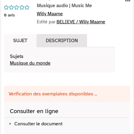
per
Musique audio
| Music Me
En
/5
(Nou
par
Willy Maame
0
avis
fenê
mai
Edité par
BELIEVE / Willy Maame
SUJET
DESCRIPTION
Sujets
Musique du monde
Vérification des exemplaires disponibles ...
Consulter en ligne
Consulter le document