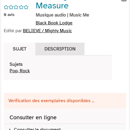
Measure
per
En
/5
(Nou
par
0
avis
Musique audio
| Music Me
fenê
mai
Black Book Lodge
Edité par
BELIEVE / Mighty Music
SUJET
DESCRIPTION
Sujets
Pop, Rock
Vérification des exemplaires disponibles ...
Consulter en ligne
Consulter le document