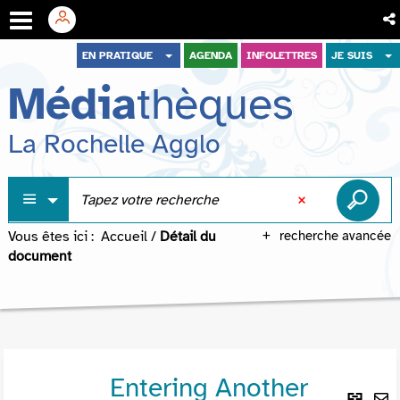
Aller
Aller
Aller
EN PRATIQUE
AGENDA
INFOLETTRES
JE SUIS
au
au
à
Média
thèques
menu
contenu
la
recherche
La Rochelle Agglo
Vous êtes ici :
Accueil
/
Détail du
recherche avancée
document
Entering Another
Lie