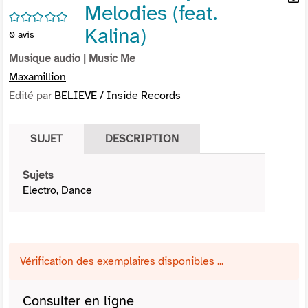
Melodies (feat.
per
En
/5
(Nou
par
Kalina)
0
avis
fenê
mai
Musique audio
| Music Me
Maxamillion
Edité par
BELIEVE / Inside Records
SUJET
DESCRIPTION
Sujets
Electro, Dance
Vérification des exemplaires disponibles ...
Consulter en ligne