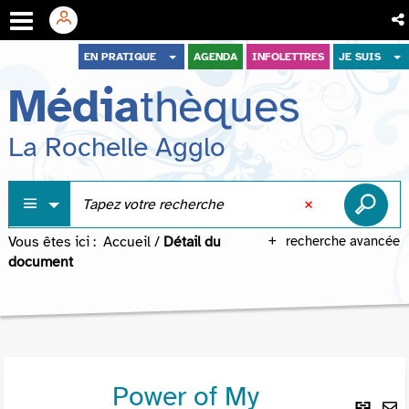
Aller
Aller
Aller
EN PRATIQUE
AGENDA
INFOLETTRES
JE SUIS
au
au
à
Média
thèques
menu
contenu
la
recherche
La Rochelle Agglo
Vous êtes ici :
Accueil
/
Détail du
recherche avancée
document
Power of My
Lie