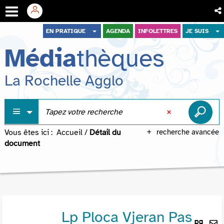
Aller
Aller
Aller
EN PRATIQUE
AGENDA
INFOLETTRES
JE SUIS
au
au
à
Média
thèques
menu
contenu
la
recherche
La Rochelle Agglo
Vous êtes ici :
Accueil
/
Détail du
recherche avancée
document
Lp Ploca Vjeran Pas
Lie