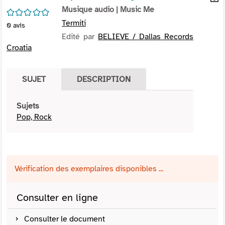
per
Musique audio
| Music Me
En
/5
(Nou
par
Termiti
0
avis
fenê
mai
Edité par
BELIEVE / Dallas Records
Croatia
SUJET
DESCRIPTION
Sujets
Pop, Rock
Vérification des exemplaires disponibles ...
Consulter en ligne
Consulter le document