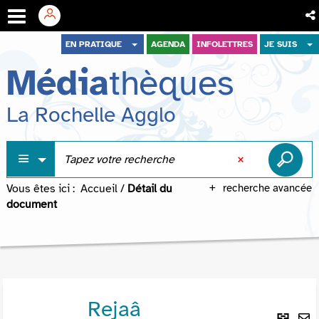
Aller
Aller
Aller
EN PRATIQUE
AGENDA
INFOLETTRES
JE SUIS
au
au
à
Média
thèques
menu
contenu
la
recherche
La Rochelle Agglo
Vous êtes ici :
Accueil
/
Détail du
recherche avancée
document
Rejaâ
Lie