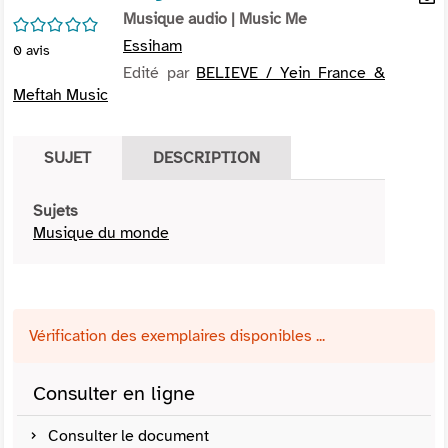
per
Musique audio
| Music Me
En
/5
(Nou
par
Essiham
0
avis
fenê
mai
Edité par
BELIEVE / Yein France &
Meftah Music
SUJET
DESCRIPTION
Sujets
Musique du monde
Vérification des exemplaires disponibles ...
Consulter en ligne
Consulter le document