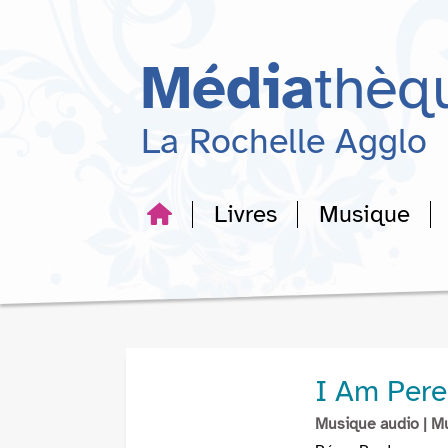
Aller
Aller
Aller
au
au
à
menu
contenu
la
Média
thèq
recherche
La Rochelle Agglo
Livres
Musique
I Am Pere
Musique audio
| M