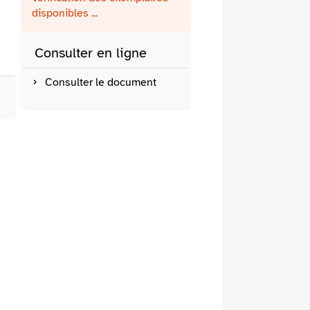
fenêtre)
mail
disponibles ...
Consulter en ligne
Consulter le document