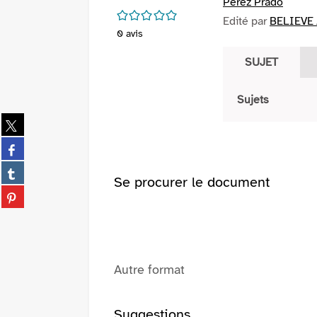
Pérez Prado
/5
Edité par
BELIEVE 
0
avis
SUJET
Sujets
Partager
sur
Partager
twitter
sur
(Nouvelle
Partager
facebook
Se procurer le document
fenêtre)
sur
(Nouvelle
Partager
tumblr
fenêtre)
sur
(Nouvelle
pinterest
fenêtre)
(Nouvelle
fenêtre)
Autre format
Suggestions