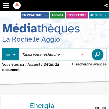
Aller
Aller
Aller
EN PRATIQUE
AGENDA
INFOLETTRES
JE SUIS
au
au
à
Média
thèques
menu
contenu
la
recherche
La Rochelle Agglo
Vous êtes ici :
Accueil
/
Détail du
recherche avancée
document
Energía
Lie