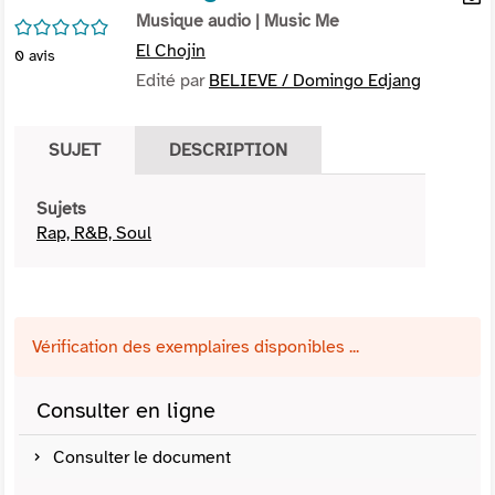
per
Musique audio
| Music Me
En
/5
(Nou
par
El Chojin
0
avis
fenê
mai
Edité par
BELIEVE / Domingo Edjang
SUJET
DESCRIPTION
Sujets
Rap, R&B, Soul
Vérification des exemplaires disponibles ...
Consulter en ligne
Consulter le document