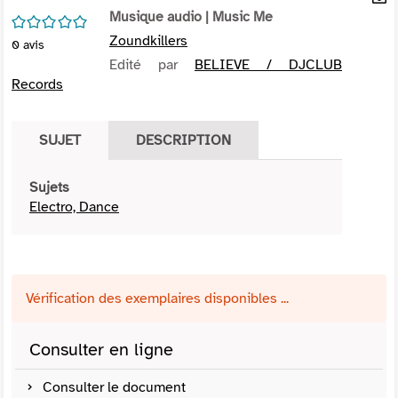
per
Musique audio
| Music Me
En
/5
(Nou
par
Zoundkillers
0
avis
fenê
mai
Edité par
BELIEVE / DJCLUB
Records
SUJET
DESCRIPTION
Sujets
Electro, Dance
Vérification des exemplaires disponibles ...
Consulter en ligne
Consulter le document