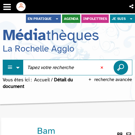
Aller
Aller
Aller
EN PRATIQUE
AGENDA
INFOLETTRES
JE SUIS
au
au
à
Média
thèques
menu
contenu
la
recherche
La Rochelle Agglo
Vous êtes ici :
Accueil
/
Détail du
recherche avancée
document
Bam
Lie