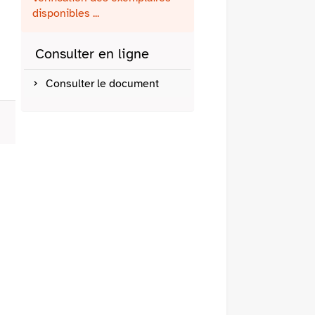
fenêtre)
mail
disponibles ...
Consulter en ligne
Consulter le document