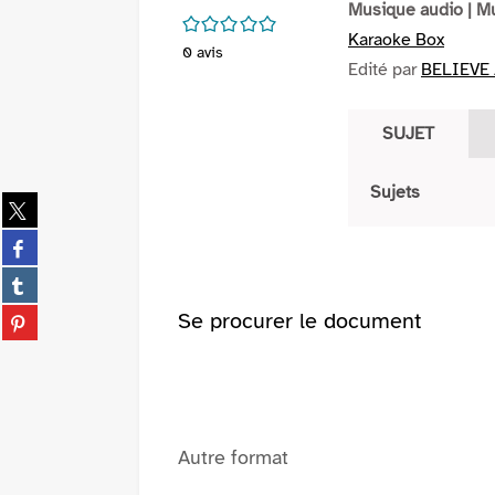
Musique audio
| M
/5
Karaoke Box
0
avis
Edité par
BELIEVE 
SUJET
Sujets
Partager
sur
Partager
twitter
sur
(Nouvelle
Partager
facebook
fenêtre)
sur
(Nouvelle
Partager
Se procurer le document
tumblr
fenêtre)
sur
(Nouvelle
pinterest
fenêtre)
(Nouvelle
fenêtre)
Autre format