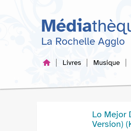
Aller
Aller
Aller
au
au
à
menu
contenu
la
Média
thèq
recherche
La Rochelle Agglo
Livres
Musique
Lo Mejor 
Version) 