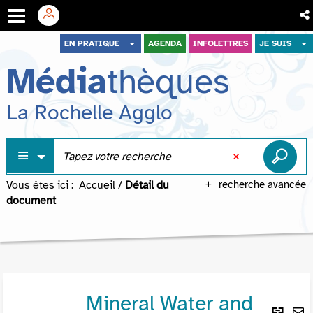
Aller
Aller
Aller
EN PRATIQUE
AGENDA
INFOLETTRES
JE SUIS
au
au
à
Média
thèques
menu
contenu
la
recherche
La Rochelle Agglo
Vous êtes ici :
Accueil
/
Détail du
recherche avancée
document
Mineral Water and
Lie