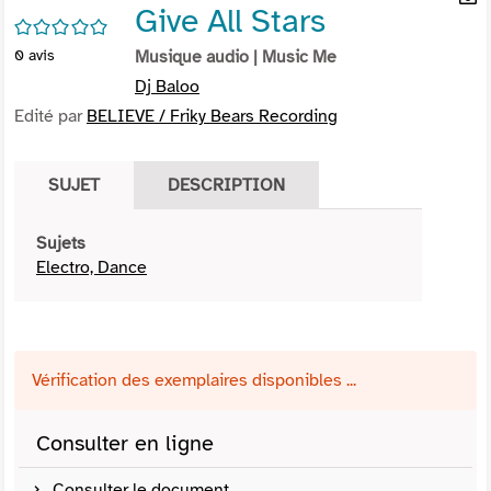
Give All Stars
per
En
/5
(Nou
par
0
avis
Musique audio
| Music Me
fenê
mai
Dj Baloo
Edité par
BELIEVE / Friky Bears Recording
SUJET
DESCRIPTION
Sujets
Electro, Dance
Vérification des exemplaires disponibles ...
Consulter en ligne
Consulter le document