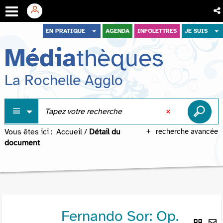
Aller
Aller
Aller
EN PRATIQUE
AGENDA
INFOLETTRES
JE SUIS
au
au
à
Média
thèques
menu
contenu
la
recherche
La Rochelle Agglo
Vous êtes ici :
Accueil
/
Détail du
recherche avancée
document
Fernando Sor: Op.
Lie