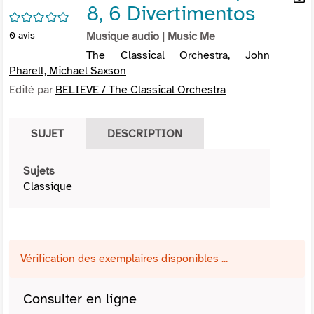
8, 6 Divertimentos
per
En
/5
(Nou
par
0
avis
Musique audio
| Music Me
fenê
mai
The Classical Orchestra, John
Pharell, Michael Saxson
Edité par
BELIEVE / The Classical Orchestra
SUJET
DESCRIPTION
Sujets
Classique
Vérification des exemplaires disponibles ...
Consulter en ligne