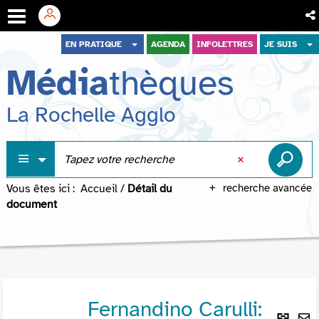
Aller
Aller
Aller
EN PRATIQUE
AGENDA
INFOLETTRES
JE SUIS
au
au
à
Média
thèques
menu
contenu
la
recherche
La Rochelle Agglo
Vous êtes ici :
Accueil
/
Détail du
recherche avancée
document
Fernandino Carulli:
Lie