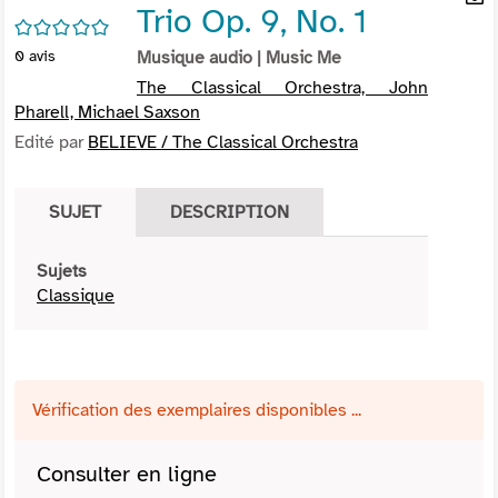
Trio Op. 9, No. 1
per
En
/5
(Nou
par
0
avis
Musique audio
| Music Me
fenê
mai
The Classical Orchestra, John
Pharell, Michael Saxson
Edité par
BELIEVE / The Classical Orchestra
SUJET
DESCRIPTION
Sujets
Classique
Vérification des exemplaires disponibles ...
Consulter en ligne