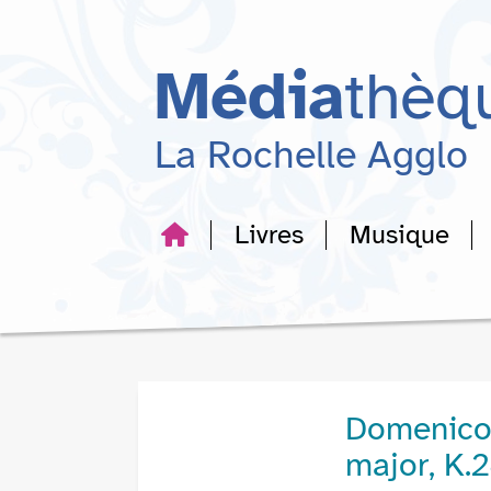
Aller
Aller
Aller
au
au
à
menu
contenu
la
Média
thèq
recherche
La Rochelle Agglo
Livres
Musique
Domenico 
major, K.