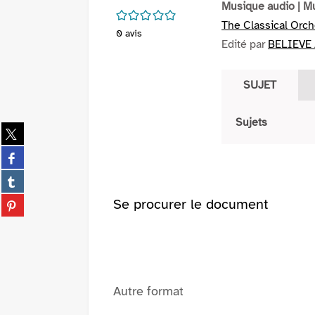
Musique audio
| M
/5
The Classical Orch
0
avis
Edité par
BELIEVE /
SUJET
Sujets
Partager
sur
Partager
twitter
sur
(Nouvelle
Partager
facebook
fenêtre)
sur
(Nouvelle
Partager
Se procurer le document
tumblr
fenêtre)
sur
(Nouvelle
pinterest
fenêtre)
(Nouvelle
fenêtre)
Autre format