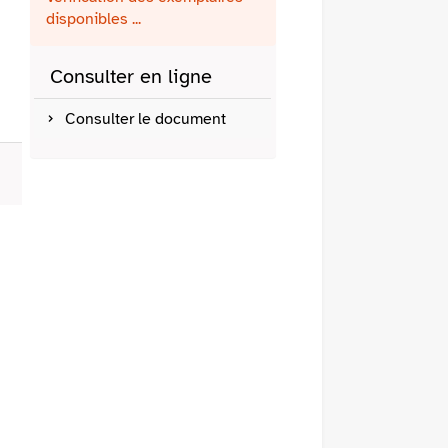
fenêtre)
mail
disponibles ...
Consulter en ligne
Consulter le document