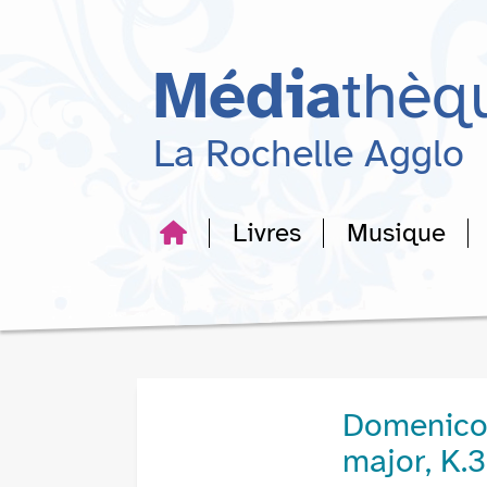
Aller
Aller
Aller
au
au
à
menu
contenu
la
Média
thèq
recherche
La Rochelle Agglo
Livres
Musique
Domenico 
major, K.