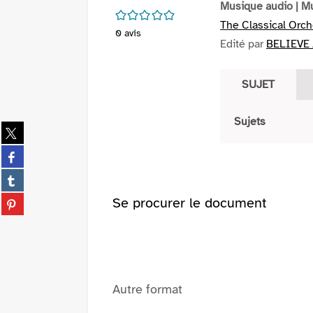
Musique audio
| M
/5
The Classical Orch
0
avis
Edité par
BELIEVE /
SUJET
Sujets
Partager
sur
Partager
twitter
sur
(Nouvelle
Partager
facebook
fenêtre)
sur
(Nouvelle
Partager
Se procurer le document
tumblr
fenêtre)
sur
(Nouvelle
pinterest
fenêtre)
(Nouvelle
fenêtre)
Autre format