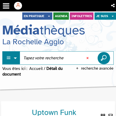
Aller
Aller
Aller
EN PRATIQUE
AGENDA
INFOLETTRES
JE SUIS
au
au
à
Média
thèques
menu
contenu
la
recherche
La Rochelle Agglo
Vous êtes ici :
Accueil
/
Détail du
recherche avancée
document
Uptown Funk
Lie