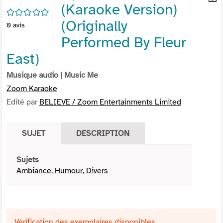
(Karaoke Version)
per
En
/5
(Nou
par
(Originally
0
avis
fenê
mai
Performed By Fleur
East)
Musique audio
| Music Me
Zoom Karaoke
Edité par
BELIEVE / Zoom Entertainments Limited
SUJET
DESCRIPTION
Sujets
Ambiance, Humour, Divers
Vérification des exemplaires disponibles ...