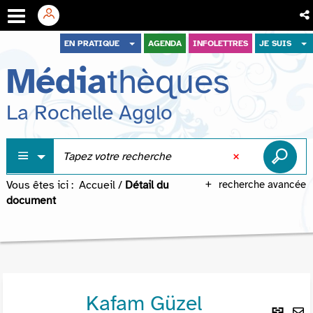
Aller
Aller
Aller
EN PRATIQUE
AGENDA
INFOLETTRES
JE SUIS
au
au
à
Média
thèques
menu
contenu
la
recherche
La Rochelle Agglo
Vous êtes ici :
Accueil
/
Détail du
recherche avancée
document
Kafam Güzel
Lie