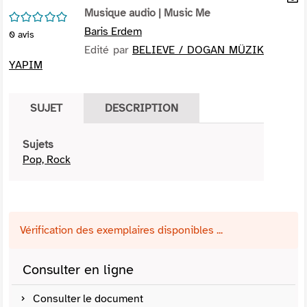
per
Musique audio
| Music Me
En
/5
(Nou
par
Baris Erdem
0
avis
fenê
mai
Edité par
BELIEVE / DOGAN MÜZIK
YAPIM
SUJET
DESCRIPTION
Sujets
Pop, Rock
Vérification des exemplaires disponibles ...
Consulter en ligne
Consulter le document