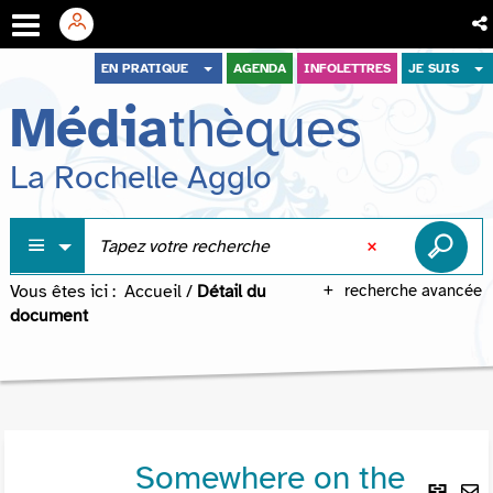
Aller
Aller
Aller
EN PRATIQUE
AGENDA
INFOLETTRES
JE SUIS
au
au
à
Média
thèques
menu
contenu
la
recherche
La Rochelle Agglo
Vous êtes ici :
Accueil
/
Détail du
recherche avancée
document
Somewhere on the
Lie