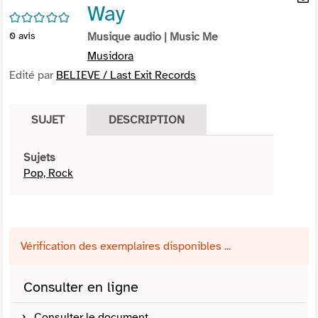
Way
per
En
/5
(Nou
par
0
avis
Musique audio
| Music Me
fenê
mai
Musidora
Edité par
BELIEVE / Last Exit Records
SUJET
DESCRIPTION
Sujets
Pop, Rock
Vérification des exemplaires disponibles ...
Consulter en ligne
Consulter le document