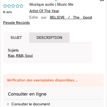
per
Musique audio
| Music Me
En
/5
(Nou
par
Artist Of The Year
0
avis
fenê
mai
Edité par
BELIEVE / The Good
People Records
SUJET
DESCRIPTION
Sujets
Rap, R&B, Soul
Vérification des exemplaires disponibles ...
Consulter en ligne
Consulter le document