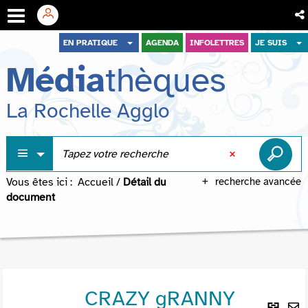
Aller
Aller
Aller
EN PRATIQUE
AGENDA
INFOLETTRES
JE SUIS
au
au
à
Média
thèques
menu
contenu
la
recherche
La Rochelle Agglo
Vous êtes ici :
Accueil
/
Détail du
recherche avancée
document
CRAZY gRANNY
Lie