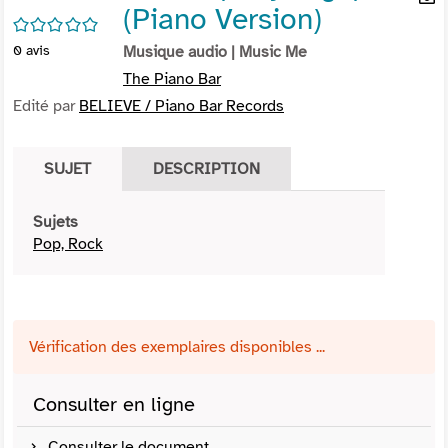
(Piano Version)
per
En
/5
(Nou
par
0
avis
Musique audio
| Music Me
fenê
mai
The Piano Bar
Edité par
BELIEVE / Piano Bar Records
SUJET
DESCRIPTION
Sujets
Pop, Rock
Vérification des exemplaires disponibles ...
Consulter en ligne
Consulter le document