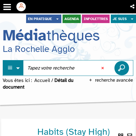
Aller
Aller
Aller
EN PRATIQUE
AGENDA
INFOLETTRES
JE SUIS
au
au
à
Média
thèques
menu
contenu
la
recherche
La Rochelle Agglo
Vous êtes ici :
Accueil
/
Détail du
recherche avancée
document
Habits (Stay High)
Lie