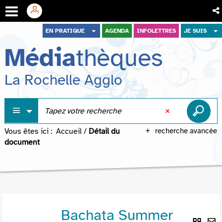
Aller
Aller
Aller
EN PRATIQUE
AGENDA
INFOLETTRES
JE SUIS
au
au
à
Média
thèques
menu
contenu
la
recherche
La Rochelle Agglo
Vous êtes ici :
Accueil
/
Détail du
recherche avancée
document
Bachata Summer
Lie