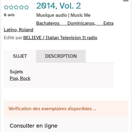
2014, Vol. 2
per
En
/5
(Nou
par
0
avis
Musique audio
| Music Me
fenê
mai
Bachateros Dominicanos, Extra
Latino, Roland
Edité par
BELIEVE / Italian Television It radio
SUJET
DESCRIPTION
Sujets
Pop, Rock
Vérification des exemplaires disponibles ...
Consulter en ligne