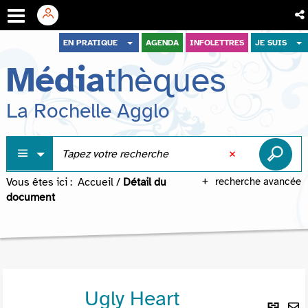
Aller
Aller
Aller
EN PRATIQUE
AGENDA
INFOLETTRES
JE SUIS
au
au
à
Média
thèques
menu
contenu
la
recherche
La Rochelle Agglo
Vous êtes ici :
Accueil
/
Détail du
recherche avancée
document
Ugly Heart
Lie