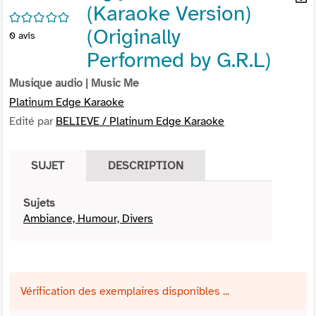
(Karaoke Version)
per
En
/5
(Nou
par
(Originally
0
avis
fenê
mai
Performed by G.R.L)
Musique audio
| Music Me
Platinum Edge Karaoke
Edité par
BELIEVE / Platinum Edge Karaoke
SUJET
DESCRIPTION
Sujets
Ambiance, Humour, Divers
Vérification des exemplaires disponibles ...