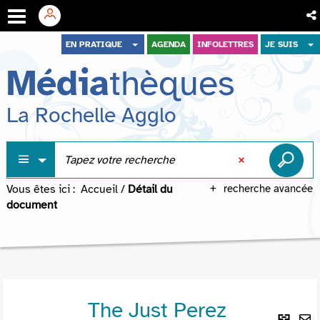
Aller
Aller
Aller
EN PRATIQUE
AGENDA
INFOLETTRES
JE SUIS
au
au
à
Média
thèques
menu
contenu
la
recherche
La Rochelle Agglo
Vous êtes ici :
Accueil
/
Détail du
recherche avancée
document
The Just Perez
Lie