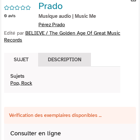
Prado
per
En
/5
(Nou
par
0
avis
Musique audio
| Music Me
fenê
mai
Pérez Prado
Edité par
BELIEVE / The Golden Age Of Great Music
Records
SUJET
DESCRIPTION
Sujets
Pop, Rock
Vérification des exemplaires disponibles ...
Consulter en ligne