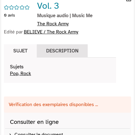
Vol. 3
per
En
/5
(Nou
par
0
avis
Musique audio
| Music Me
fenê
mai
The Rock Army
Edité par
BELIEVE / The Rock Army
SUJET
DESCRIPTION
Sujets
Pop, Rock
Vérification des exemplaires disponibles ...
Consulter en ligne
Consulter le document