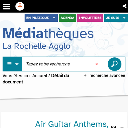
Aller
Aller
Aller
EN PRATIQUE
AGENDA
INFOLETTRES
JE SUIS
au
au
à
Média
thèques
menu
contenu
la
recherche
La Rochelle Agglo
Vous êtes ici :
Accueil
/
Détail du
recherche avancée
document
Air Guitar Anthems,
Lie