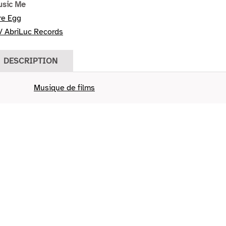
usic Me
re Egg
/ AbriLuc Records
DESCRIPTION
Musique de films