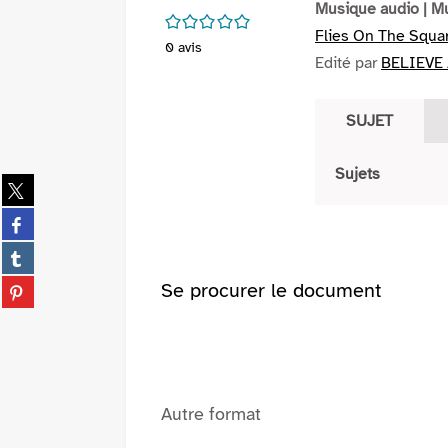
Musique audio
| M
/5
Flies On The Squa
0
avis
Edité par
BELIEVE 
SUJET
Sujets
Partager
sur
Partager
twitter
sur
(Nouvelle
Partager
facebook
fenêtre)
sur
(Nouvelle
Partager
Se procurer le document
tumblr
fenêtre)
sur
(Nouvelle
pinterest
fenêtre)
(Nouvelle
fenêtre)
Autre format