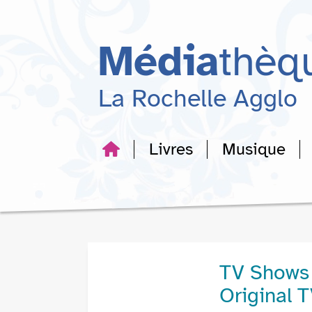
Aller
Aller
Aller
au
au
à
menu
contenu
la
Média
thèq
recherche
La Rochelle Agglo
Livres
Musique
TV Shows 
Original T