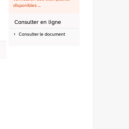
fenêtre)
mail
disponibles ...
Consulter en ligne
Consulter le document