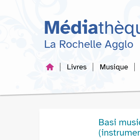
Aller
Aller
Aller
au
au
à
menu
contenu
la
Média
thèq
recherche
La Rochelle Agglo
Livres
Musique
Basi music
(instrumen