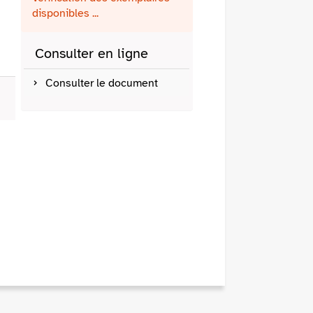
fenêtre)
mail
disponibles ...
Consulter en ligne
Consulter le document