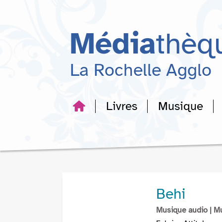
Aller
Aller
Aller
au
au
à
menu
contenu
la
Média
thèq
recherche
La Rochelle Agglo
Livres
Musique
Behi
Musique audio
| M