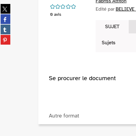
Fabriss Attitoh
/5
Partager
Edité par
BELIEVE 
sur
0
avis
Partager
twitter
sur
SUJET
(Nouvelle
Partager
facebook
fenêtre)
sur
(Nouvelle
Partager
tumblr
Sujets
fenêtre)
sur
(Nouvelle
pinterest
fenêtre)
(Nouvelle
fenêtre)
Se procurer le document
Autre format