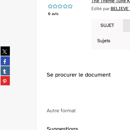
The Theme Tune K
/5
Edité par
BELIEVE 
0
avis
SUJET
Sujets
Partager
sur
Partager
twitter
sur
(Nouvelle
Partager
facebook
Se procurer le document
fenêtre)
sur
(Nouvelle
Partager
tumblr
fenêtre)
sur
(Nouvelle
pinterest
fenêtre)
(Nouvelle
fenêtre)
Autre format
Suggestions