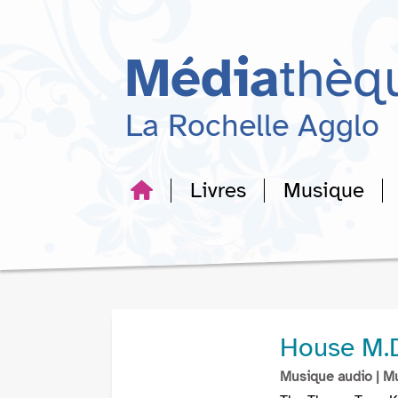
Aller
Aller
Aller
au
au
à
menu
contenu
la
Média
thèq
recherche
La Rochelle Agglo
Livres
Musique
House M.D
Musique audio
| M