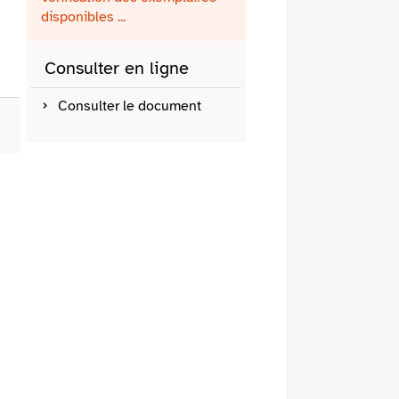
fenêtre)
mail
disponibles ...
Consulter en ligne
Consulter le document