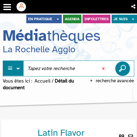
Aller
Aller
Aller
EN PRATIQUE
AGENDA
INFOLETTRES
JE SUIS
au
au
à
Média
thèques
menu
contenu
la
recherche
La Rochelle Agglo
Vous êtes ici :
Accueil
/
Détail du
recherche avancée
document
Latin Flavor
Lie