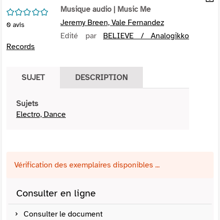
per
Musique audio
| Music Me
En
/5
(Nou
par
Jeremy Breen, Vale Fernandez
0
avis
fenê
mai
Edité par
BELIEVE / Analogikko
Records
SUJET
DESCRIPTION
Sujets
Electro, Dance
Vérification des exemplaires disponibles ...
Consulter en ligne
Consulter le document