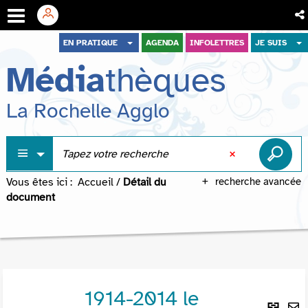
Aller
Aller
Aller
EN PRATIQUE
AGENDA
INFOLETTRES
JE SUIS
au
au
à
Média
thèques
menu
contenu
la
recherche
La Rochelle Agglo
Vous êtes ici :
Accueil
/
Détail du
recherche avancée
document
1914-2014 le
Lie