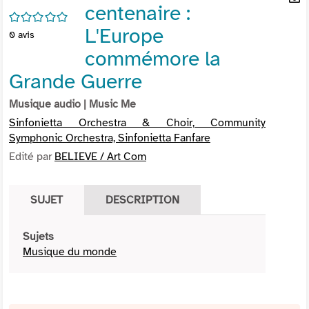
centenaire :
per
En
/5
(Nou
par
L'Europe
0
avis
fenê
mai
commémore la
Grande Guerre
Musique audio
| Music Me
Sinfonietta Orchestra & Choir, Community
Symphonic Orchestra, Sinfonietta Fanfare
Edité par
BELIEVE / Art Com
SUJET
DESCRIPTION
Sujets
Musique du monde