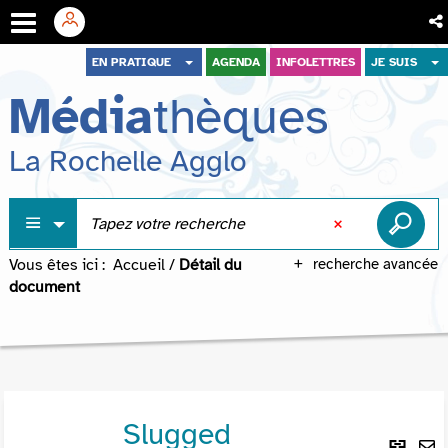
Aller
Aller
Aller
EN PRATIQUE
AGENDA
INFOLETTRES
JE SUIS
au
au
à
Média
thèques
menu
contenu
la
recherche
La Rochelle Agglo
Vous êtes ici :
Accueil
/
Détail du
recherche avancée
document
Slugged
Lie