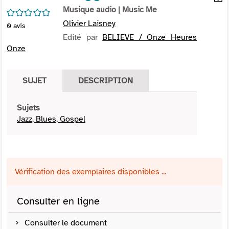
per
Musique audio
| Music Me
En
/5
(Nou
par
Olivier Laisney
0
avis
fenê
mai
Edité par
BELIEVE / Onze Heures
Onze
SUJET
DESCRIPTION
Sujets
Jazz, Blues, Gospel
Vérification des exemplaires disponibles ...
Consulter en ligne
Consulter le document