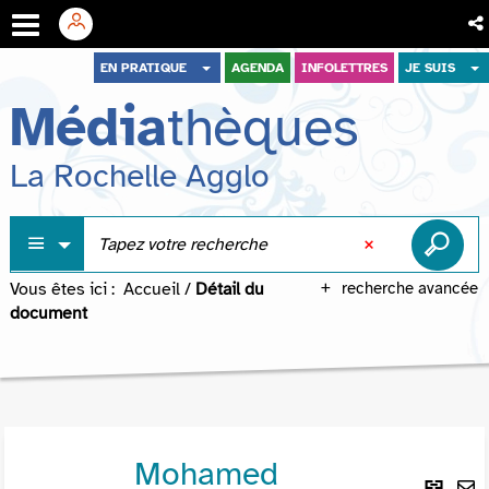
Aller
Aller
Aller
EN PRATIQUE
AGENDA
INFOLETTRES
JE SUIS
au
au
à
Média
thèques
menu
contenu
la
recherche
La Rochelle Agglo
Vous êtes ici :
Accueil
/
Détail du
recherche avancée
document
Mohamed
Lie