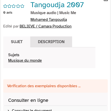
Tangoudja 2007
per
En
/5
(Nou
par
0
avis
Musique audio
| Music Me
fenê
mai
Mohamed Tangoudja
Edité par
BELIEVE / Camara Production
SUJET
DESCRIPTION
Sujets
Musique du monde
Vérification des exemplaires disponibles ...
Consulter en ligne
Consulter le document