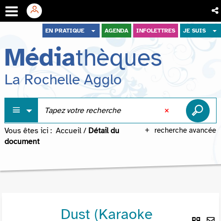
Aller
Aller
Aller
EN PRATIQUE
AGENDA
INFOLETTRES
JE SUIS
au
au
à
Média
thèques
menu
contenu
la
recherche
La Rochelle Agglo
Vous êtes ici :
Accueil
/
Détail du
recherche avancée
document
Dust (Karaoke
Lie