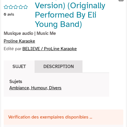
Version) (Originally
per
En
/5
(Nou
par
Performed By Eli
0
avis
fenê
mai
Young Band)
Musique audio
| Music Me
Proline Karaoke
Edité par
BELIEVE / ProLine Karaoke
SUJET
DESCRIPTION
Sujets
Ambiance, Humour, Divers
Vérification des exemplaires disponibles ...