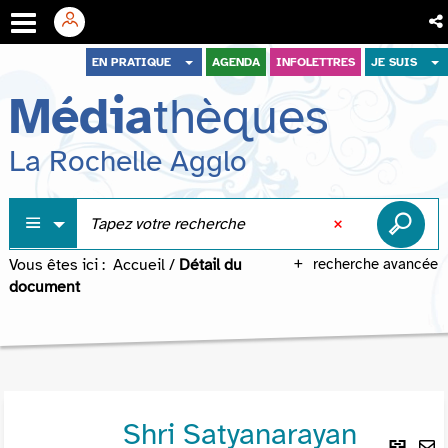
Aller
Aller
Aller
EN PRATIQUE
AGENDA
INFOLETTRES
JE SUIS
au
au
à
Média
thèques
menu
contenu
la
recherche
La Rochelle Agglo
Vous êtes ici :
Accueil
/
Détail du
recherche avancée
document
Shri Satyanarayan
Lie