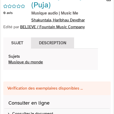
(Puja)
per
En
/5
(Nou
par
0
avis
Musique audio
| Music Me
fenê
mai
Shakuntala, Haribhau Devdhar
Edité par
BELIEVE / Fountain Music Company
SUJET
DESCRIPTION
Sujets
Musique du monde
Vérification des exemplaires disponibles ...
Consulter en ligne
Consulter le document