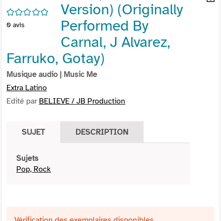
Version) (Originally
per
En
/5
(Nou
par
Performed By
0
avis
fenê
mai
Carnal, J Alvarez,
Farruko, Gotay)
Musique audio
| Music Me
Extra Latino
Edité par
BELIEVE / JB Production
SUJET
DESCRIPTION
Sujets
Pop, Rock
Vérification des exemplaires disponibles ...