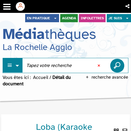
Aller
Aller
Aller
EN PRATIQUE
AGENDA
INFOLETTRES
JE SUIS
au
au
à
Média
thèques
menu
contenu
la
recherche
La Rochelle Agglo
Vous êtes ici :
Accueil
/
Détail du
recherche avancée
document
Loba (Karaoke
Lie