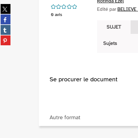
Rotinda Ezel
/5
Partager
Edité par
BELIEVE
sur
0
avis
Partager
twitter
sur
SUJET
(Nouvelle
Partager
facebook
fenêtre)
sur
(Nouvelle
Partager
tumblr
Sujets
fenêtre)
sur
(Nouvelle
pinterest
fenêtre)
(Nouvelle
fenêtre)
Se procurer le document
Autre format