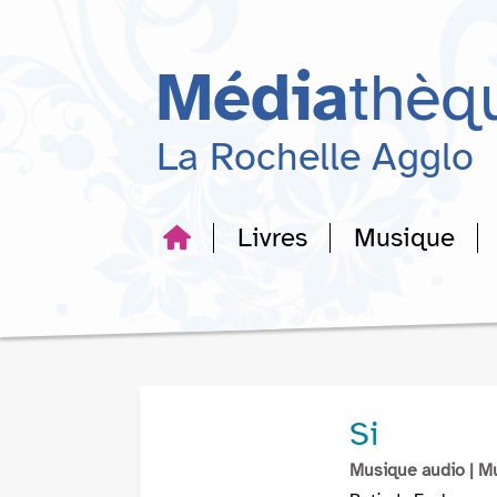
Aller
Aller
Aller
au
au
à
menu
contenu
la
Média
thèq
recherche
La Rochelle Agglo
Livres
Musique
Si
Musique audio
| M