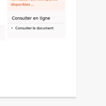
fenêtre)
mail
disponibles ...
Consulter en ligne
Consulter le document