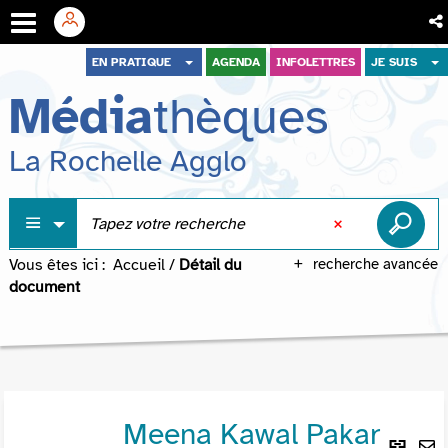
Aller
Aller
Aller
EN PRATIQUE
AGENDA
INFOLETTRES
JE SUIS
au
au
à
Média
thèques
menu
contenu
la
recherche
La Rochelle Agglo
Vous êtes ici :
Accueil
/
Détail du
recherche avancée
document
Meena Kawal Pakar
Lie