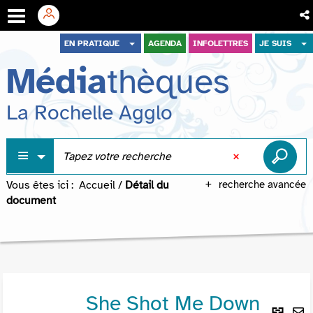
Aller
Aller
Aller
EN PRATIQUE
AGENDA
INFOLETTRES
JE SUIS
au
au
à
Média
thèques
menu
contenu
la
recherche
La Rochelle Agglo
Vous êtes ici :
Accueil
/
Détail du
recherche avancée
document
She Shot Me Down
Lie