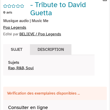
- Tribute to David
per
En
/5
(Nou
par
Guetta
0
avis
fenê
mai
Musique audio
| Music Me
Pop Legends
Edité par
BELIEVE / Pop Legends
SUJET
DESCRIPTION
Sujets
Rap, R&B, Soul
Vérification des exemplaires disponibles ...
Consulter en ligne