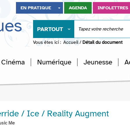
EN PRATIQUE
AGENDA
INFOLETTRES
ues
PARTOUT
Vous êtes ici :
Accueil
/
Détail du document
Cinéma
Numérique
Jeunesse
A
rride / Ice / Reality Augment
usic Me