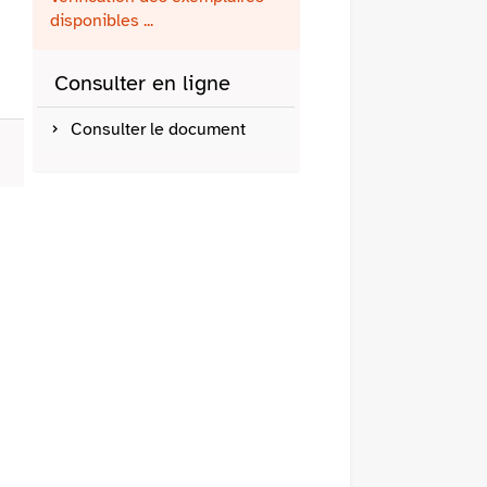
fenêtre)
mail
disponibles ...
Consulter en ligne
Consulter le document