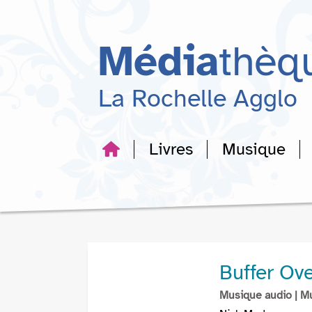
Aller
Aller
Aller
au
au
à
menu
contenu
la
Média
thèq
recherche
La Rochelle Agglo
Livres
Musique
Buffer Ove
Musique audio
| M