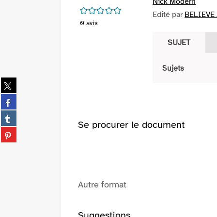
Nick Modern
/5
Edité par
BELIEVE 
0
avis
SUJET
Sujets
Partager
sur
Partager
twitter
sur
(Nouvelle
Partager
facebook
Se procurer le document
fenêtre)
sur
(Nouvelle
Partager
tumblr
fenêtre)
sur
(Nouvelle
pinterest
fenêtre)
(Nouvelle
fenêtre)
Autre format
Suggestions