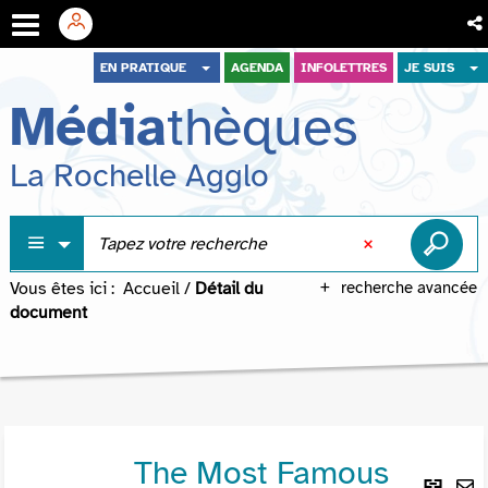
Aller
Aller
Aller
EN PRATIQUE
AGENDA
INFOLETTRES
JE SUIS
au
au
à
Média
thèques
menu
contenu
la
recherche
La Rochelle Agglo
Vous êtes ici :
Accueil
/
Détail du
recherche avancée
document
The Most Famous
Lie