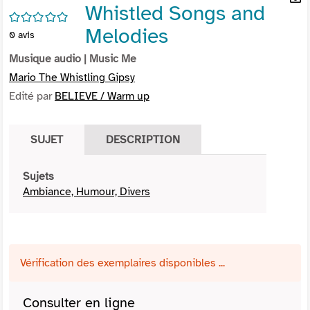
Whistled Songs and
per
En
/5
(Nou
par
Melodies
0
avis
fenê
mai
Musique audio
| Music Me
Mario The Whistling Gipsy
Edité par
BELIEVE / Warm up
SUJET
DESCRIPTION
Sujets
Ambiance, Humour, Divers
Vérification des exemplaires disponibles ...
Consulter en ligne