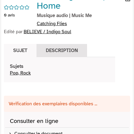
Home
per
En
/5
(Nou
par
0
avis
Musique audio
| Music Me
fenê
mai
Catching Flies
Edité par
BELIEVE / Indigo Soul
SUJET
DESCRIPTION
Sujets
Pop, Rock
Vérification des exemplaires disponibles ...
Consulter en ligne
Consulter le document