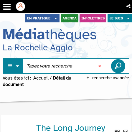
Aller
Aller
Aller
EN PRATIQUE
AGENDA
INFOLETTRES
JE SUIS
au
au
à
Média
thèques
menu
contenu
la
recherche
La Rochelle Agglo
Vous êtes ici :
Accueil
/
Détail du
recherche avancée
document
The Long Journey
Lie