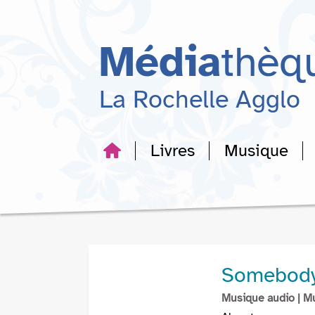
Aller
Aller
Aller
au
au
à
menu
contenu
la
Média
thèq
recherche
La Rochelle Agglo
Livres
Musique
Somebody'
Musique audio
| M