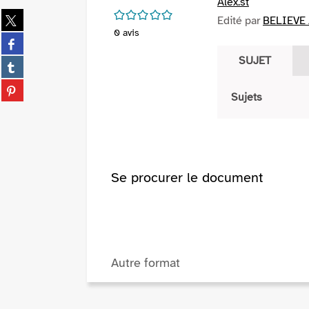
Alex.st
/5
Partager
Edité par
BELIEVE 
sur
0
avis
Partager
twitter
sur
SUJET
(Nouvelle
Partager
facebook
fenêtre)
sur
(Nouvelle
Partager
tumblr
Sujets
fenêtre)
sur
(Nouvelle
pinterest
fenêtre)
(Nouvelle
fenêtre)
Se procurer le document
Autre format