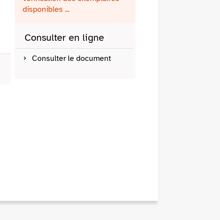
fenêtre)
mail
disponibles ...
Consulter en ligne
Consulter le document